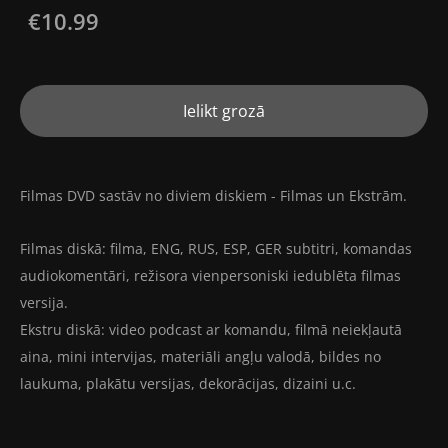
€10.99
Ielikt grozā
Filmas DVD sastāv no diviem diskiem - Filmas un Ekstrām.
Filmas diskā: filma, ENG, RUS, ESP, GER subtitri, komandas
audiokomentāri, režisora vienpersoniski iedublēta filmas
versija.
Ekstru diskā: video podcast ar komandu, filmā neiekļautā
aina, mini intervijas, materiāli angļu valodā, bildes no
laukuma, plakātu versijas, dekorācijas, dizaini u.c.