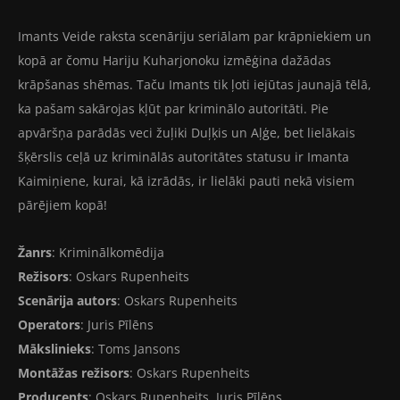
Imants Veide raksta scenāriju seriālam par krāpniekiem un
kopā ar čomu Hariju Kuharjonoku izmēģina dažādas
krāpšanas shēmas. Taču Imants tik ļoti iejūtas jaunajā tēlā,
ka pašam sakārojas kļūt par kriminālo autoritāti. Pie
apvāršņa parādās veci žuļiki Duļķis un Aļģe, bet lielākais
šķērslis ceļā uz kriminālās autoritātes statusu ir Imanta
Kaimiņiene, kurai, kā izrādās, ir lielāki pauti nekā visiem
pārējiem kopā!
Žanrs
: Kriminālkomēdija
Režisors
: Oskars Rupenheits
Scenārija autors
: Oskars Rupenheits
Operators
: Juris Pīlēns
Mākslinieks
: Toms Jansons
Montāžas režisors
: Oskars Rupenheits
Producents
: Oskars Rupenheits, Juris Pīlēns