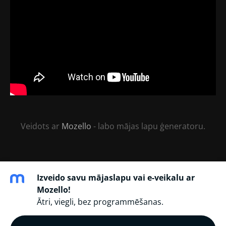
Veidots ar
Mozello
- labo mājas lapu ģeneratoru.
Izveido savu mājaslapu vai e-veikalu ar
Mozello!
Ātri, viegli, bez programmēšanas.