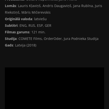
Lomās
: Lauris Kļaviņš, Andris Daugaviņš, Jana Rubīna, Juris
Riekstiņš, Māris Mičerevskis
Oriģinālā valoda
: latviešu
Subtitri
: ENG, RUS, ESP, GER
Filmas garums
: 121 min.
Studija
: COMETE Films, OrderOder, Jura Podnieka Studija
Gads
: Latvija (2018)